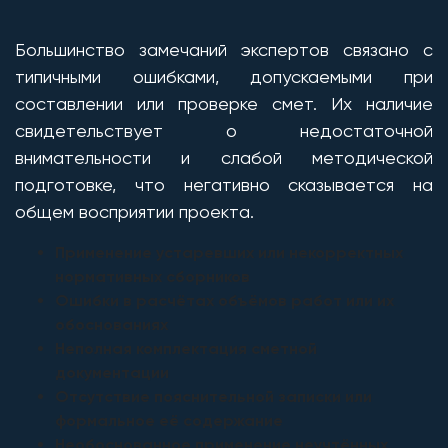
Большинство замечаний экспертов связано с
типичными ошибками, допускаемыми при
составлении или проверке смет. Их наличие
свидетельствует о недостаточной
внимательности и слабой методической
подготовке, что негативно сказывается на
общем восприятии проекта.
Применение устаревших или некорректных
нормативных сборников
Ошибки в расчётах объёмов работ или их
обоснованиях
Неполная комплектация сметной
документации
Отсутствие пояснительной записки или
формальное её содержание
Необоснованное применение неучтённых