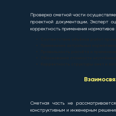
Проверка сметной части осуществляе
проектной документации. Эксперт о
корректность применения нормативов 
Соответствие объёмов работ прое
Применение актуальных нормативных
Правильность расчёта и применени
Обоснование стоимости неучтённых
Корректность структуры смет и ло
Взаимосвя
Сметная часть не рассматривается
конструктивным и инженерным решени