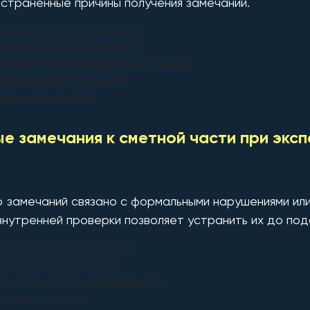
странённые причины получения замечаний.
ертежам и спецификациям
ретным разделам проекта
а в сметах календарному графику
ий в локальных сметах
ублирующих работ
е замечания к сметной части при экс
о замечаний связано с формальными нарушениями ил
нутренней проверки позволяет устранить их до пода
нормативных сборников
 или её формальность
ументального подтверждения
делении затрат