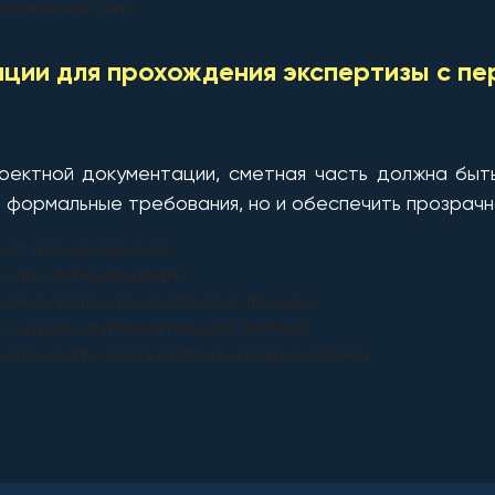
метной частями
ции для прохождения экспертизы с пе
роектной документации, сметная часть должна быт
 формальные требования, но и обеспечить прозрачно
мет перед подачей
 с проектировщиками
аний, включая неучтённые позиции
 индексы в пояснительной записке
еспечивать соответствие между файлами