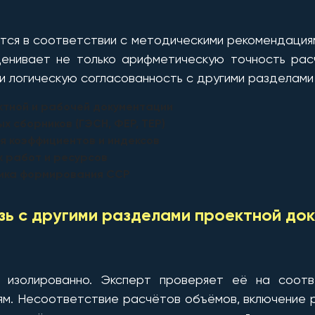
тся в соответствии с методическими рекомендациям
ценивает не только арифметическую точность расч
и логическую согласованность с другими разделами
ктной и рабочей документации
 сборников (ГЭСН, ФЕР, ТЕР)
я коэффициентов и индексов
 работ и ресурсов
гика формирования ССР
зь с другими разделами проектной до
 изолированно. Эксперт проверяет её на соотве
ям. Несоответствие расчётов объёмов, включение р