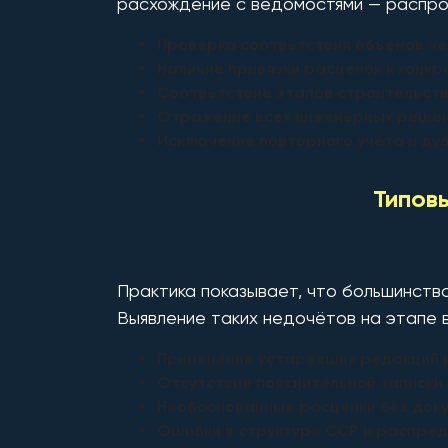
расхождение с ведомостями — распро
Проверка соответствия объёмов ч
Наличие привязки расценок к конк
Соответствие этапов строительств
Отражение всех инженерных решен
Исключение повторного учёта и д
Типовы
Практика показывает, что большинств
Выявление таких недочётов на этапе в
Применение устаревших редакций 
Отсутствие пояснительной записки
Необоснованные расценки без док
Ошибки в структуре ССР и распре